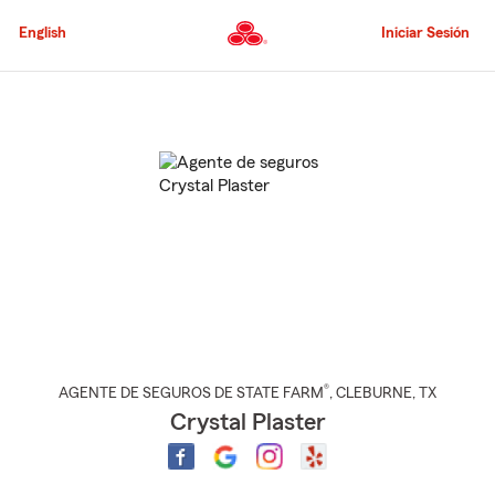
Pasar
al
English
Iniciar Sesión
contenido
principal
Comienzo
del
contenido
principal
®
AGENTE DE SEGUROS DE STATE FARM
,
CLEBURNE
, TX
Crystal Plaster