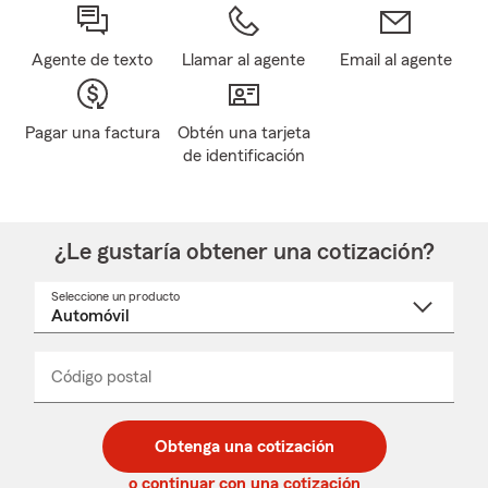
Agente de texto
Llamar al agente
Email al agente
Pagar una factura
Obtén una tarjeta
de identificación
¿Le gustaría obtener una cotización?
Seleccione un producto
Seleccione
un
nombre
de
producto
del
Código postal
Ingresa
Ingresa
_____
menú
un
un
desplegable
código
código
postal
postal
Obtenga una cotización
de
de
5
5
o continuar con una cotización