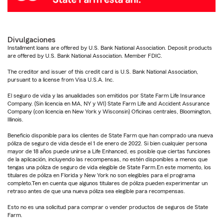
Divulgaciones
Installment loans are offered by U.S. Bank National Association. Deposit products
are offered by U.S. Bank National Association. Member FDIC.
The creditor and issuer of this credit card is U.S. Bank National Association,
pursuant to a license from Visa U.S.A. Inc.
El seguro de vida y las anualidades son emitidos por State Farm Life Insurance
Company. (Sin licencia en MA, NY y WI) State Farm Life and Accident Assurance
Company (con licencia en New York y Wisconsin) Oficinas centrales, Bloomington,
Illinois.
Beneficio disponible para los clientes de State Farm que han comprado una nueva
póliza de seguro de vida desde el 1 de enero de 2022. Si bien cualquier persona
mayor de 18 años puede unirse a Life Enhanced, es posible que ciertas funciones
de la aplicación, incluyendo las recompensas, no estén disponibles a menos que
tengas una póliza de seguro de vida elegible de State Farm.En este momento, los
titulares de póliza en Florida y New York no son elegibles para el programa
completo.Ten en cuenta que algunos titulares de póliza pueden experimentar un
retraso antes de que una nueva póliza sea elegible para recompensas.
Esto no es una solicitud para comprar o vender productos de seguros de State
Farm.